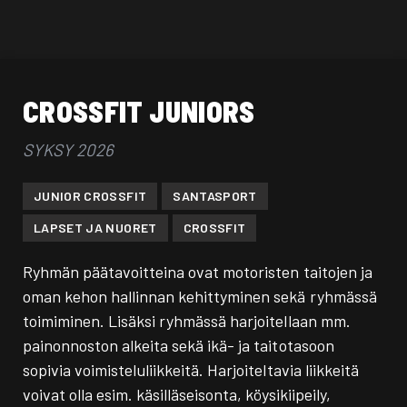
Siirry sisältöön
CROSSFIT JUNIORS
SYKSY 2026
JUNIOR CROSSFIT
SANTASPORT
LAPSET JA NUORET
CROSSFIT
Ryhmän päätavoitteina ovat motoristen taitojen ja
oman kehon hallinnan kehittyminen sekä ryhmässä
toimiminen. Lisäksi ryhmässä harjoitellaan mm.
painonnoston alkeita sekä ikä- ja taitotasoon
sopivia voimisteluliikkeitä. Harjoiteltavia liikkeitä
voivat olla esim. käsilläseisonta, köysikiipeily,