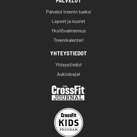
PALVELUT
Palvelut treenin tueksi
Lapset ja nuoret
Yksilövalmennus
Treenikalenteri
YHTEYSTIEDOT
Yhteystiedot
Aukioloajat