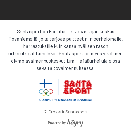
Santasport on koulutus- ja vapaa-ajan keskus
Rovaniemellä, joka tarjoaa puitteet niin perhelomalle,
harrastuksille kuin kansainvälisen tason
urheilutapahtumillekin. Santasport on myös virallinen
olympiavalmennuskeskus lumi- ja jääurheilulajeissa
sekä taitovalmennuksessa.
© Crossfit Santasport
Digi- ja mainostoimisto Höyry Rovaniemi ja Oulu