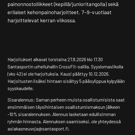
painonnostoliikkeet (kepillä/junioritangolla) sekä
erilaiset kehonpainoharjoitteet. 7–9-vuotiaat
harjoittelevat kerran viikossa.
Harjoitukset alkavat torstaina 27.8.2026 klo 17.30
Santasportin urheiluhallin CrossFit-salilla. Syyslomaviikolla
(vko 42) ei ole harjoituksia. Kausi päättyy 10.12.2026.
Harjoitusten lisäksi hintaan sisältyy 5 pääsylippua kylpylään
syyskaudelle.
Sisaralennus: Saman perheen muista osallistumisista saat
ensimmäisen täysihintaisen osallistumismaksun jälkeen
-10% sisaralennuksen. Alennus lasketaan edullisimman
ryhmän hinnasta. Alennuksen saamiseksi, ole yhteydessä
asiakasneuvoja@santasport.fi.