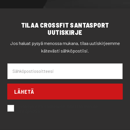
TILAA CROSSFIT SANTASPORT
UUTISKIRJE
Jos haluat pysyä menossa mukana, tilaa uutiskirjeemme
kätevästi sähköpostiisi.
LÄHETÄ
Hyväksyn että santasport lähettää minulle
sähköpostia.