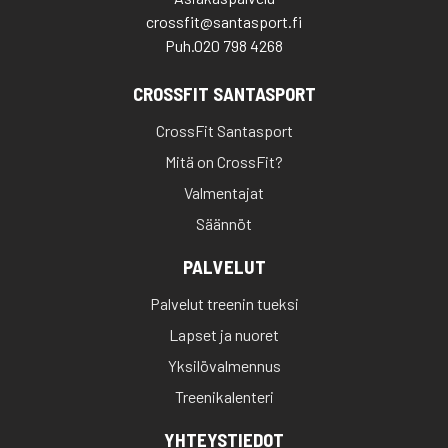
crossfit@santasport.fi
Puh.
020 798 4268
CROSSFIT SANTASPORT
CrossFit Santasport
Mitä on CrossFit?
Valmentajat
Säännöt
PALVELUT
Palvelut treenin tueksi
Lapset ja nuoret
Yksilövalmennus
Treenikalenteri
YHTEYSTIEDOT