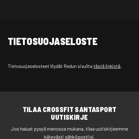
Siirry sisältöön
TIETOSUOJASELOSTE
Tietosuojaselosteet löydät Redun sivuilta
tästä linkistä
.
TILAA CROSSFIT SANTASPORT
UUTISKIRJE
Jos haluat pysyä menossa mukana, tilaa uutiskirjeemme
kätevästi sähköpostiisi.