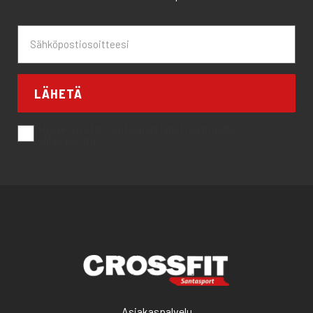
LÄHETÄ
Hyväksyn että santasport lähettää minulle
sähköpostia.
Asiakaspalvelu