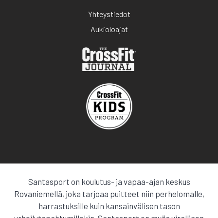
Yhteystiedot
Aukioloajat
Santasport on koulutus- ja vapaa-ajan keskus
Rovaniemellä, joka tarjoaa puitteet niin perhelomalle,
harrastuksille kuin kansainvälisen tason
urheilutapahtumillekin. Santasport on myös virallinen